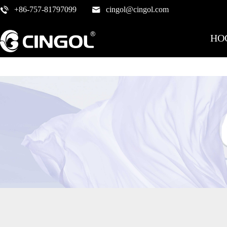
+86-757-81797099
cingol@cingol.com
HO