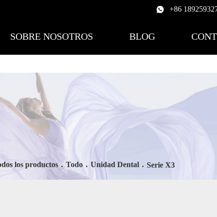
+86 18925932
SOBRE NOSOTROS
BLOG
CONT
dos los productos
.
Todo
.
Unidad Dental
.
Serie X3