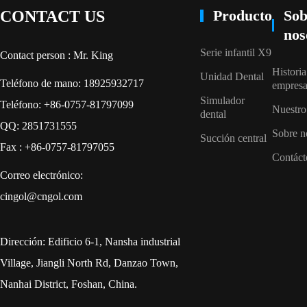
Producto
Sob
CONTACT US
nos
Serie infantil X9
Contact person : Mr. King
Historia
Unidad Dental
Teléfono de mano: 18925932717
empres
Simulador
Teléfono: +86-0757-81797099
Nuestro
dental
QQ: 2851731555
Sobre n
Succión central
Fax : +86-0757-81797055
Contáct
Correo electrónico:
cingol@cngol.com
Dirección: Edificio 6-1, Nansha industrial
Village, Jiangli North Rd, Danzao Town,
Nanhai District, Foshan, China.