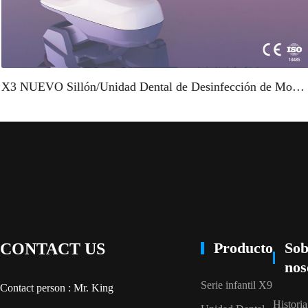
X3 NUEVO Sillón/Unidad Dental de Desinfección de Montaje Superior"
Producto
Sob
CONTACT US
nos
Serie infantil X9
Contact person : Mr. King
Historia