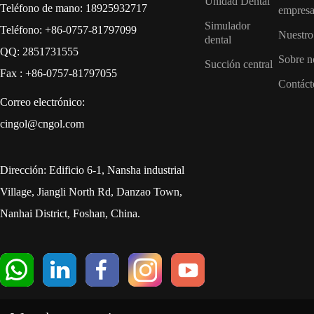
Unidad Dental
Teléfono de mano: 18925932717
empres
Simulador
Teléfono: +86-0757-81797099
Nuestro
dental
QQ: 2851731555
Sobre n
Succión central
Fax : +86-0757-81797055
Contáct
Correo electrónico:
cingol@cngol.com
Dirección: Edificio 6-1, Nansha industrial
Village, Jiangli North Rd, Danzao Town,
Nanhai District, Foshan, China.